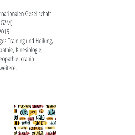
ernarionalen Gesellschaft
 (GZM)
 2015
iges Training und Heilung,
thie, Kinesiologie,
eopathie, cranio
weitere.