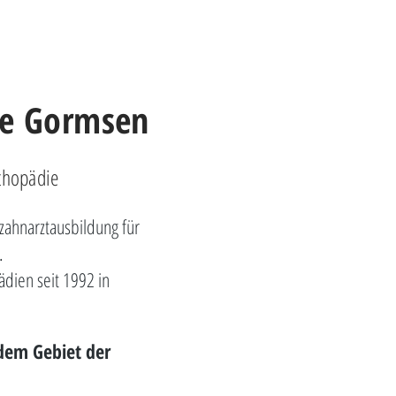
te Gormsen
rthopädie
ahnarztausbildung für
.
dien seit 1992 in
 dem Gebiet der