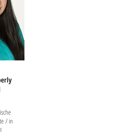
erly
l
ische
te / in
t