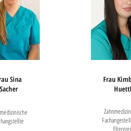
rau Sina
Frau Kimb
Sacher
Huett
Zahnmedizin
medizinische
Fachangestell
changstellte
Elternzei