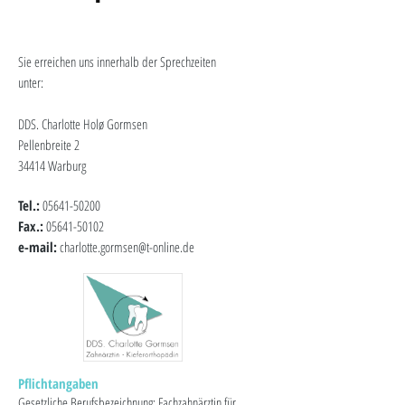
Sie erreichen uns innerhalb der Sprechzeiten
unter:
DDS. Charlotte Holø Gormsen
Pellenbreite 2
34414 Warburg
Tel.:
05641-50200
Fax.:
05641-50102
e-mail:
charlotte.gormsen@t-online.de
Pflichtangaben
Gesetzliche Berufsbezeichnung: Fachzahnärztin für