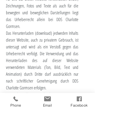
Zeichnungen, Fotos und Texte als auch für die
bewegten und beweglichen Darstellungen liegt
das Urheberrecht allein bei DDS Charlotte
Gormsen.
Das Herunterladen (download) jedweden Inhalts
dieser Website, auch zu privatem Gebrauch, ist
untersagt und wird als ein Verstoß gegen das
Urheberrecht verfolgt. Die Verwendung und das
Herunterladen des auf dieser Website
verwendeten Materials (Ton, Bild, Text und
Animation) durch Dritte darf ausdrücklich nur
nach schriftlicher Genehmigung durch DDS
Charlotte Gormsen erfolgen.
Datenschutzerklärung Facebook
Datenschutzerklärung für die Nutzung von
Phone
Email
Facebook
Facebook-Plugins (Like-Button)
Auf unseren Seiten sind Plugins des sozialen
Netzwerks Facebook, 1601 South California