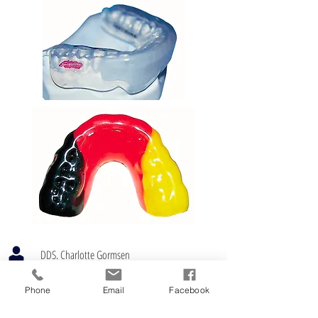
DDS. Charlotte Gormsen
Pellenbreite 2, 34414 Warburg
Phone
Email
Facebook