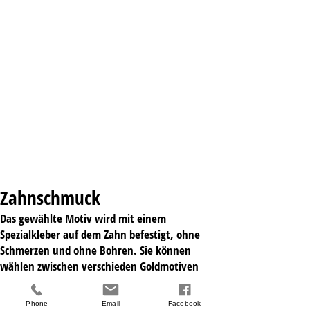
Zahnschmuck
Das gewählte Motiv wird mit einem
Spezialkleber auf dem Zahn befestigt, ohne
Schmerzen und ohne Bohren. Sie können
wählen zwischen verschieden Goldmotiven
oder farbigen Steinchen. Die Entfernung ist
jederzeit wieder möglich, ohne dass am Zahn
Phone
Email
Facebook